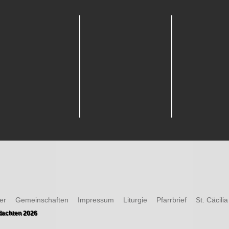
er
Gemeinschaften
Impressum
Liturgie
Pfarrbrief
St. Cäcilia
dachten 2026