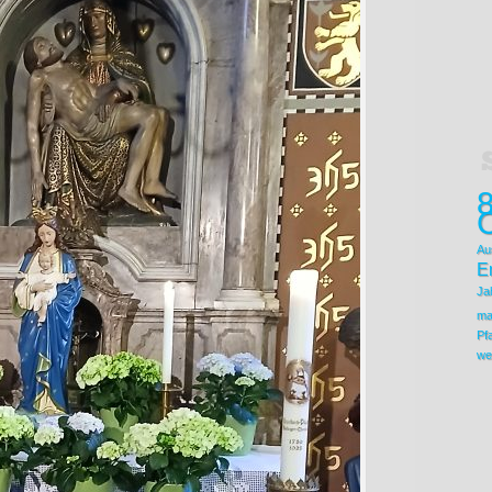
8
C
Au
E
Ja
ma
Pfa
we