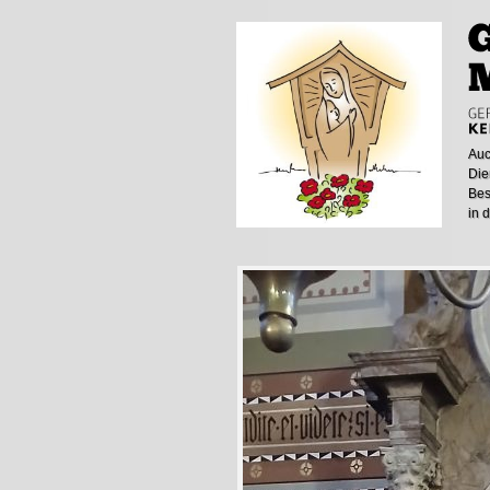
Auc
Die
Bes
in 