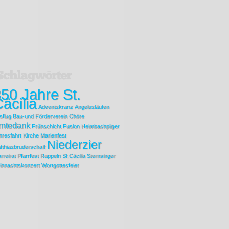
50 Jahre St.
äcilia
Adventskranz
Angelusläuten
sflug
Bau-und Förderverein
Chöre
rntedank
Frühschicht
Fusion
Heimbachpilger
hresfahrt
Kirche
Marienfest
Niederzier
tthiasbruderschaft
rreirat
Pfarrfest
Rappeln
St.Cäcilia
Sternsinger
ihnachtskonzert
Wortgottesfeier