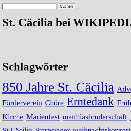
St. Cäcilia bei WIKIPED
Schlagwörter
850 Jahre St. Cäcilia
Adv
Erntedank
Förderverein
Chöre
Früh
Kirche
Marienfest
matthiasbruderschaft
St.Cäcilia
Sternsinger
weihnachtskonzert