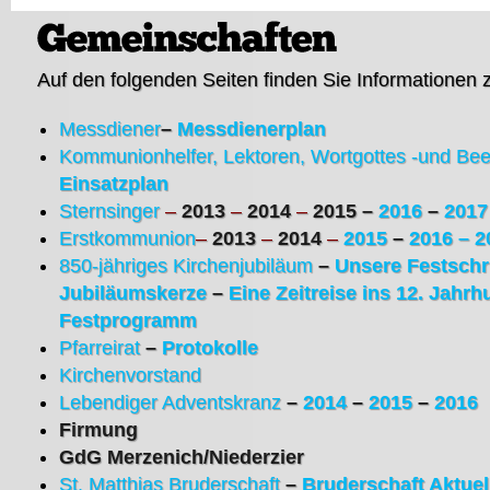
Auf den folgenden Seiten finden Sie Informationen 
Messdiener
–
Messdienerplan
Kommunionhelfer, Lektoren, Wortgottes -und Beer
Einsatzplan
Sternsinger
–
2013
–
2014
–
2015
–
2016
–
2017
Erstkommunion
–
2013
–
2014
–
2015
–
2016 –
2
850-jähriges Kirchenjubiläum
–
Unsere Festschri
Jubiläumskerze
–
Eine Zeitreise ins 12. Jahrh
Festprogramm
Pfarreirat
–
Protokolle
Kirchenvorstand
Lebendiger Adventskranz
–
2014
–
2015
–
2016
Firmung
GdG Merzenich/Niederzier
St. Matthias Bruderschaft
–
Bruderschaft Aktuel