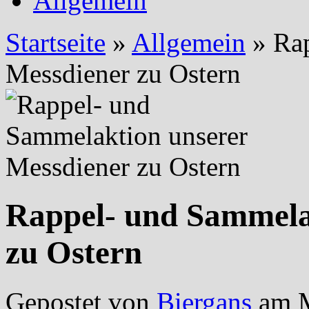
Allgemein
Startseite
»
Allgemein
»
Rap
Messdiener zu Ostern
Rappel- und Sammela
zu Ostern
Gepostet von
Biergans
am M